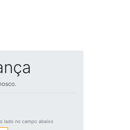
ança
nosco.
ao lado no campo abaixo