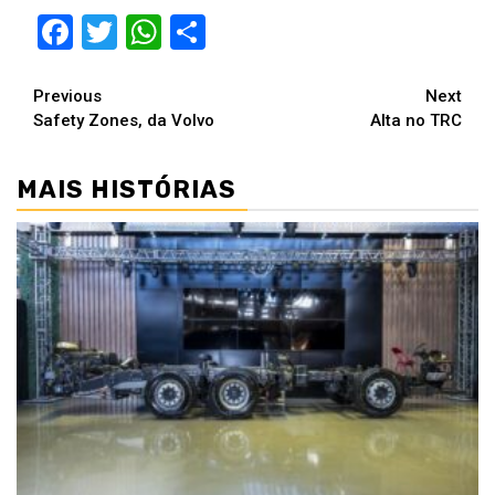
Facebook
Twitter
WhatsApp
Compartilhar
Continue
Previous
Next
Safety Zones, da Volvo
Alta no TRC
Reading
MAIS HISTÓRIAS