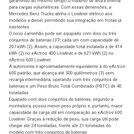
garantindo ao mesmo tempo o máximo de altura interna
para cargas volumétricas. Com essas dimensões, a
Mercedes Benz Trucks alinha o Lowliner elétrico aos
modelos a diesel, permitindo sua integração em frotas já
existentes.
O novo caminhão pode ser equipado com dois ou três
conjuntos de baterias LFP, cada um com capacidade de
207 kWh (2). Assim, a capacidade total instalada é de 414
kWh (2) no eActros 400 Lowliner e de 621 kWh (2) no
eActros 600 Lowliner.
A autonomia é aproximadamente equivalente à do eActros
600 padrão, que alcança até 500 quilômetros (3) sem
recarga intermediária, operando com três conjuntos de
baterias e um Peso Bruto Total Combinado (PBTC) de 40
toneladas.
Equipado com dois conjuntos de baterias, segundo a
montadora, possui menor peso próprio e, portanto, maior
capacidade de carga útil em comparação ao eActros 600
Lowliner. Graças à redução de peso, sua carga útil pode
chegar até 24 toneladas, frente até 21 toneladas do
modelo com três conjuntos de baterias.