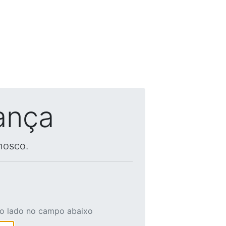
ança
nosco.
ao lado no campo abaixo