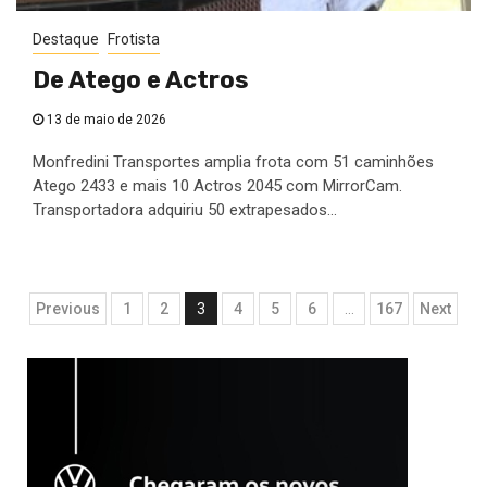
Destaque
Frotista
De Atego e Actros
13 de maio de 2026
Monfredini Transportes amplia frota com 51 caminhões
Atego 2433 e mais 10 Actros 2045 com MirrorCam.
Transportadora adquiriu 50 extrapesados...
Paginação
Previous
1
2
3
4
5
6
…
167
Next
de
posts