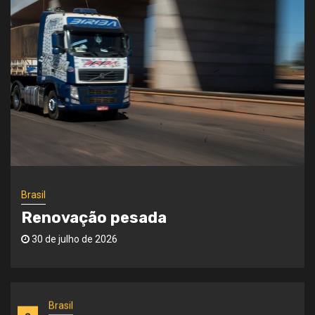
4
Logística medicinal
Geral
5
Transporte com saúde
Destaque
Lançamento
1
Gama Super da Scania
Brasil
Renovação pesada
Artigo
30 de julho de 2026
2
Quem paga pelo frete grátis?
Brasil