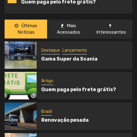
Quem paga pelo frete grátis?
Últimas
Mais
Brasil
3
Notícias
Acessados
Interessantes
Renovação pesada
Destaque
Lançamento
Gama Super da Scania
Artigo
4
Logística medicinal
Artigo
Quem paga pelo frete grátis?
Geral
5
Transporte com saúde
Brasil
Renovação pesada