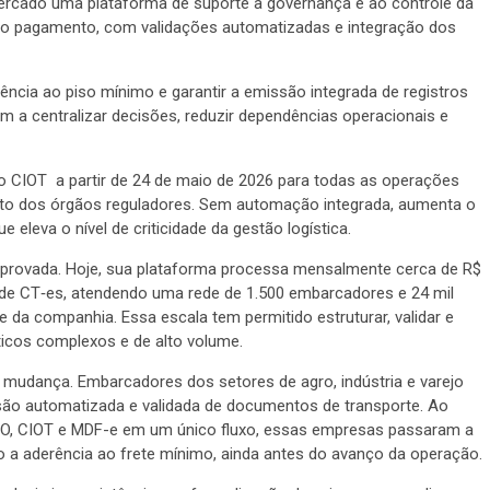
ercado uma plataforma de suporte à governança e ao controle da
 ao pagamento, com validações automatizadas e integração dos
rência ao piso mínimo e garantir a emissão integrada de registros
a centralizar decisões, reduzir dependências operacionais e
do CIOT a partir de 24 de maio de 2026 para todas as operações
to dos órgãos reguladores. Sem automação integrada, aumenta o
 eleva o nível de criticidade da gestão logística.
mprovada. Hoje, sua plataforma processa mensalmente cerca de R$
 de CT‑es, atendendo uma rede de 1.500 embarcadores e 24 mil
 da companhia. Essa escala tem permitido estruturar, validar e
ticos complexos e de alto volume.
mudança. Embarcadores dos setores de agro, indústria e varejo
ssão automatizada e validada de documentos de transporte. Ao
 VPO, CIOT e MDF-e em um único fluxo, essas empresas passaram a
ndo a aderência ao frete mínimo, ainda antes do avanço da operação.