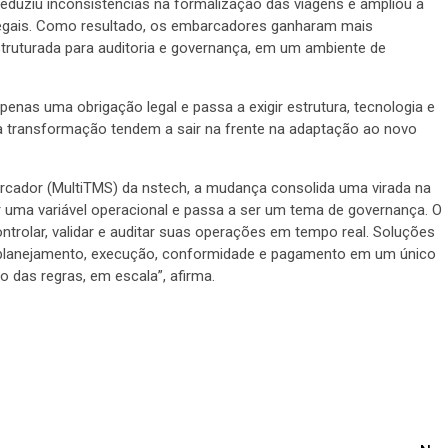
eduziu inconsistências na formalização das viagens e ampliou a
 legais. Como resultado, os embarcadores ganharam mais
struturada para auditoria e governança, em um ambiente de
apenas uma obrigação legal e passa a exigir estrutura, tecnologia e
 transformação tendem a sair na frente na adaptação ao novo
arcador (MultiTMS) da nstech, a mudança consolida uma virada na
r uma variável operacional e passa a ser um tema de governança. O
trolar, validar e auditar suas operações em tempo real. Soluções
 planejamento, execução, conformidade e pagamento em um único
ro das regras, em escala”, afirma.