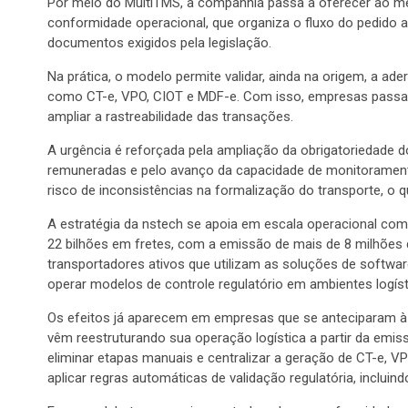
Por meio do MultiTMS, a companhia passa a oferecer ao m
conformidade operacional, que organiza o fluxo do pedido
documentos exigidos pela legislação.
Na prática, o modelo permite validar, ainda na origem, a ade
como CT-e, VPO, CIOT e MDF-e. Com isso, empresas passam 
ampliar a rastreabilidade das transações.
A urgência é reforçada pela ampliação da obrigatoriedade 
remuneradas e pelo avanço da capacidade de monitoramen
risco de inconsistências na formalização do transporte, o que
A estratégia da nstech se apoia em escala operacional co
22 bilhões em fretes, com a emissão de mais de 8 milhões
transportadores ativos que utilizam as soluções de software
operar modelos de controle regulatório em ambientes logís
Os efeitos já aparecem em empresas que se anteciparam à 
vêm reestruturando sua operação logística a partir da emi
eliminar etapas manuais e centralizar a geração de CT-e,
aplicar regras automáticas de validação regulatória, inclui