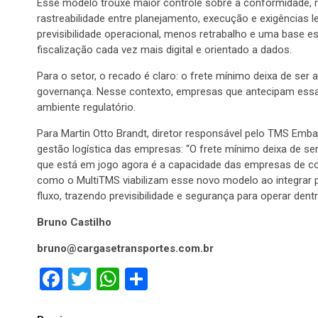
Esse modelo trouxe maior controle sobre a conformidade, r
rastreabilidade entre planejamento, execução e exigências
previsibilidade operacional, menos retrabalho e uma base e
fiscalização cada vez mais digital e orientado a dados.
Para o setor, o recado é claro: o frete mínimo deixa de ser 
governança. Nesse contexto, empresas que antecipam essa
ambiente regulatório.
Para Martin Otto Brandt, diretor responsável pelo TMS Emb
gestão logística das empresas: “O frete mínimo deixa de se
que está em jogo agora é a capacidade das empresas de con
como o MultiTMS viabilizam esse novo modelo ao integrar
fluxo, trazendo previsibilidade e segurança para operar dent
Bruno Castilho
bruno@cargasetransportes.com.br
Facebook
Twitter
WhatsApp
Compartilhar