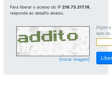
Para liberar o acesso
do IP
216.73.217.18
,
responda ao desafio abaixo.
Digite 
lado no
[trocar imagem]