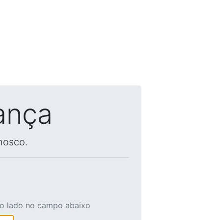
ança
nosco.
ao lado no campo abaixo