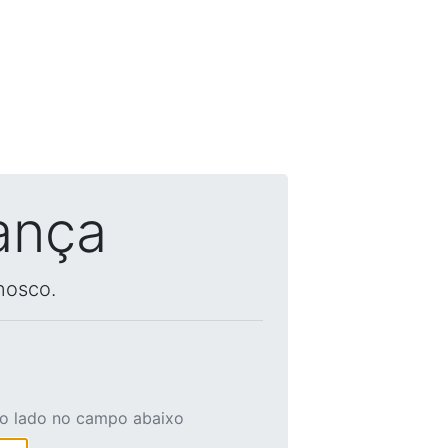
ança
nosco.
ao lado no campo abaixo