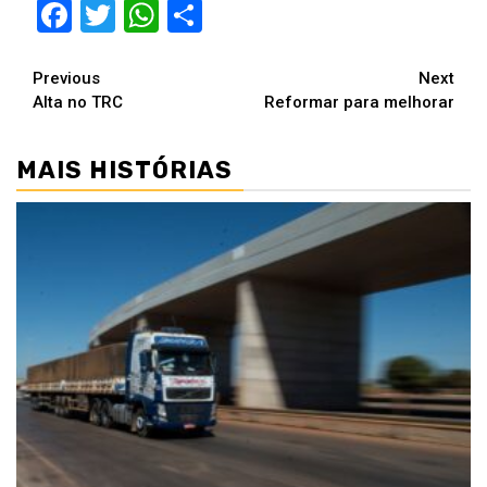
Facebook
Twitter
WhatsApp
Compartilhar
Continue
Previous
Next
Alta no TRC
Reformar para melhorar
Reading
MAIS HISTÓRIAS