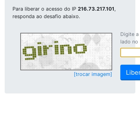
Para liberar o acesso
do IP
216.73.217.101
,
responda ao desafio abaixo.
Digite 
lado no
[trocar imagem]